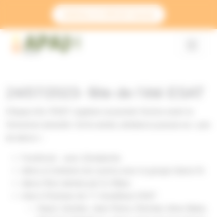
Panneau de gestion des cookies
Adhérez à l’APAJH Savoie
24/07/2023- fête de l’été ESAT
Chaque été, l’ESAT organise sa journée festive avant la
fermeture annuelle. Cette année, ambiance joyeuse au «
pas
de dance
» :
Foodtruck… avec L’Avalanche
démo et initiation de country avec le groupe Santa Fé
dance floor animée par DJ Manu
mise à l’honneur de 11 travailleurs ESAT :
Hayat, Caroline, Jean-Pierre, Christian, Anne-Marie,