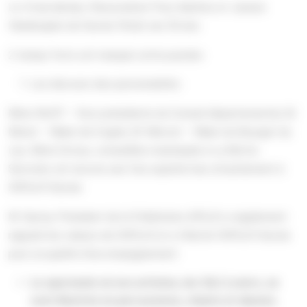
Le 4 mai dernier, l’Association Pour Adultes et Jeunes
Handicapés de Savoie fêtait ses 50 ans.
2 temps forts ont marqué cette journée :
Les discours des personnalités :
Mme Wolff – Vice-présidente du Conseil départemental, M.
Morat – Maire de Cognin, M. Mercat – Maire du Bourget du
Lac, Mme Evroux, conseillère municipale à La Motte
Servolex ont encore une fois exprimé leur attachement à
l’APAJH Savoie.
M. Garcia, Président de la Fédération APAJH, a également
rappelé les valeurs de l’APAJH et a félicité l’APAJH Savoie
pour sa qualité d’accompagnement.
Le spectacle où nos artistes, les SAJ Lovers, se
sont illustrés en percussions, chants et danses.