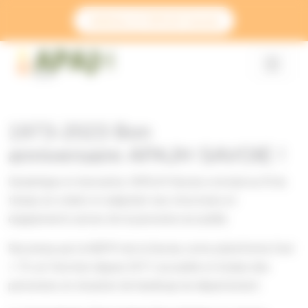
Panneau de gestion des cookies
Adhérez à l’APAJH Savoie
1973-2023 Bon
anniversaire APAJH SAVOIE !
Dynamique et innovante, l’APAJH Savoie a évolué au fil du
temps en créant et adaptant ses structures et
équipements autour de la personne accueillie.
Reconnue par la MDPH de la Savoie, notre plateforme Eval
+ 73, en fonction depuis 2017, accueille et évalue des
personnes en situation de handicap du département.